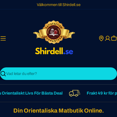
Skip
Välkommen till Shirdell.se
to
content
C
Search
ientaliskt Livs För Bästa Deal
Frakt 49 kr för pak
Din Orientaliska Matbutik Online.