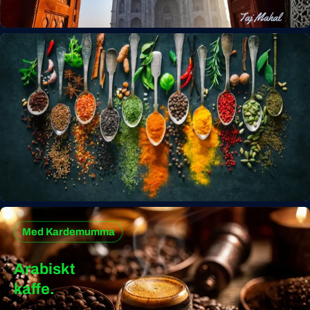
Med Kardemumma
Arabiskt
kaffe.