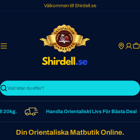
Skip
Välkommen till Shirdell.se
to
content
C
Search
0kg.
Handla Orientaliskt Livs För Bästa Deal
Din Orientaliska Matbutik Online.