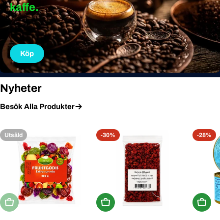
kaffe.
Köp
Nyheter
Besök Alla Produkter
Utsåld
-30%
-28%
Utsåld
Köp Nu
Köp N