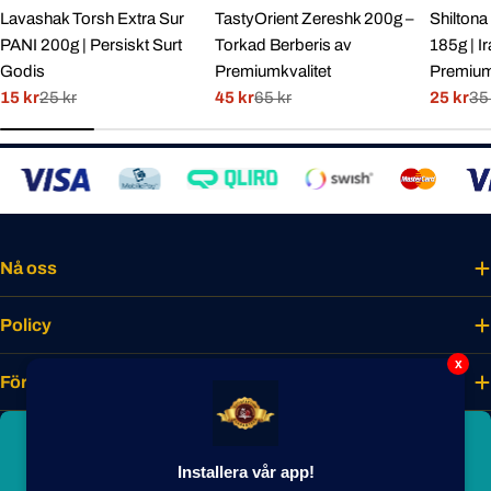
Lavashak Torsh Extra Sur
TastyOrient Zereshk 200g –
Shiltona 
PANI 200g | Persiskt Surt
Torkad Berberis av
185g | I
Godis
Premiumkvalitet
Premiumt
15 kr
25 kr
45 kr
65 kr
25 kr
35
Rabatterat
Normal
Rabatterat
Normal
Rabatte
Normal
pris
pris
pris
pris
pris
pris
Nå oss
Policy
x
Företaget
Bli smakmedlem idag
Installera vår app!
Lås upp unika förmåner, förtur till nyheter