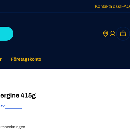
Kontakta oss!
FAQ
Car
r
Företagskonto
ergine 415g
rv
utcheckningen.