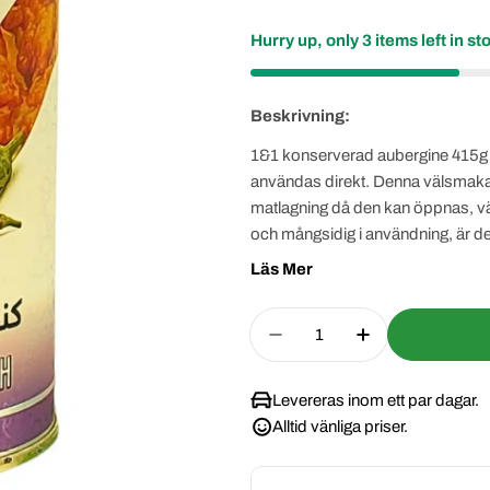
pris
pris
Hurry up, only
3
items left in st
Beskrivning:
1&1 konserverad aubergine 415g är
användas direkt. Denna välsmaka
matlagning då den kan öppnas, värm
och mångsidig i användning, är denn
och textur till dina favoriträtter.
Läs Mer
Quantity
Decrease Quantity Fo
Increase Qua
Levereras inom ett par dagar.
Alltid vänliga priser.