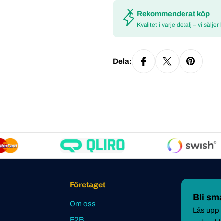
Rekommenderat köp
Kvalitet i varje detalj – vi säljer
Dela:
Företaget
Bli s
Om oss
Lås upp u
B2B