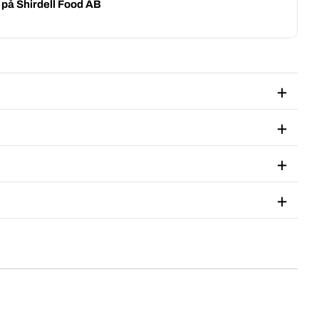
g på
Shirdell Food AB