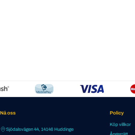
Nå oss
Policy
Köp villkor
Sjödalsvägen 44, 14146 Huddinge
Ångerrätt