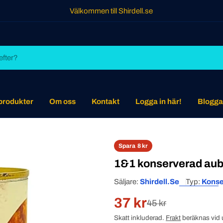
Välkommen till Shirdell.se
 produkter
Om oss
Kontakt
Logga in här!
Blogga
Spara
8 kr
1&1 konserverad aub
Säljare:
Shirdell.se
Typ:
Konse
37 kr
Rabatterat
Normal
45 kr
Skatt inkluderad.
Frakt
beräknas vid 