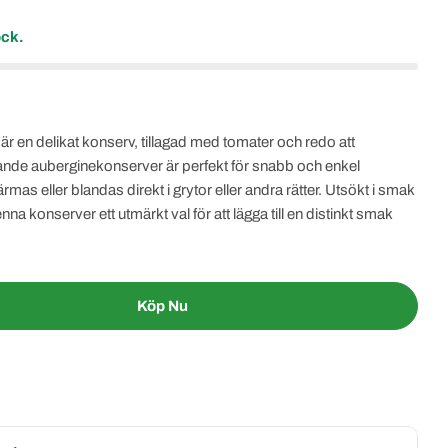
ock.
 en delikat konserv, tillagad med tomater och redo att
nde auberginekonserver är perfekt för snabb och enkel
as eller blandas direkt i grytor eller andra rätter. Utsökt i smak
a konserver ett utmärkt val för att lägga till en distinkt smak
Köp Nu
r 1&amp;1 Konserverad Aubergine 415g
ntity For 1&amp;1 Konserverad Aubergine 415g