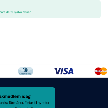
 bara det vi själva älskar.
makmedlem idag
nika förmåner, förtur till nyheter