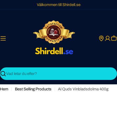
Skip
Välkommen till Shirdell.se
to
content
C
Search
Hem
Best Selling Products
Al Quds Vinbladsdolma 400g