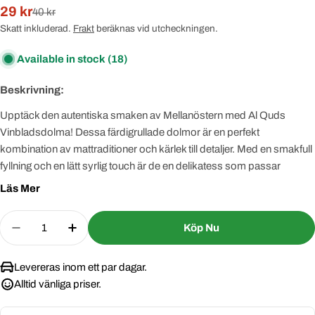
29 kr
Rabatterat
Normal
40 kr
pris
pris
Skatt inkluderad.
Frakt
beräknas vid utcheckningen.
Available in stock
(18)
Beskrivning:
Upptäck den autentiska smaken av Mellanöstern med Al Quds
Vinbladsdolma! Dessa färdigrullade dolmor är en perfekt
kombination av mattraditioner och kärlek till detaljer. Med en smakfull
fyllning och en lätt syrlig touch är de en delikatess som passar
utmärkt som förrätt, tillbehör eller en lätt måltid. Tillverkad med
Läs Mer
omsorg i mellanöstern och redo att avnjutas direkt – den perfekta
balansen mellan enkelhet och smakrikedom!
Quantity
Köp Nu
Decrease Quantity For Al Quds Vinbladsdolma 40
Increase Quantity For Al Quds Vinblads
Levereras inom ett par dagar.
Alltid vänliga priser.