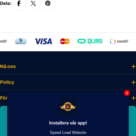
Dela:
Nå oss
Policy
x
Företaget
Bli smakmedlem idag
Installera vår app!
Lås upp unika förmåner, förtur till nyheter
och exklusiva medlemsrabatter.
Speed Load Website