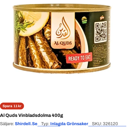
Open media 0 in modal
Spara
11 kr
Al Quds Vinbladsdolma 400g
Säljare:
Shirdell.se
Typ:
Inlagda Grönsaker
SKU:
326120