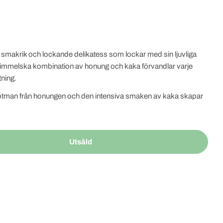
 smakrik och lockande delikatess som lockar med sin ljuvliga
immelska kombination av honung och kaka förvandlar varje
tning.
sötman från honungen och den intensiva smaken av kaka skapar
r på din tallrik. Varje 600 grams portion är en underbar
m förför dina sinnen och lämnar dig med en tillfredsställelse
Utsåld
 ASBAL Honung Kaka I Talrik 600g
tity For ASBAL Honung Kaka I Talrik 600g
n resa genom smakernas värld. Varje tugga tar dig djupare in i en
tens, där varje ingrediens samspelar för att skapa en
.
ort dig själv eller för att imponera på dina gäster, är ASBAL
alet. Så låt dig förföras av dess förtrollande smak och låt varje
nderbara konsten av smakkombinationer.