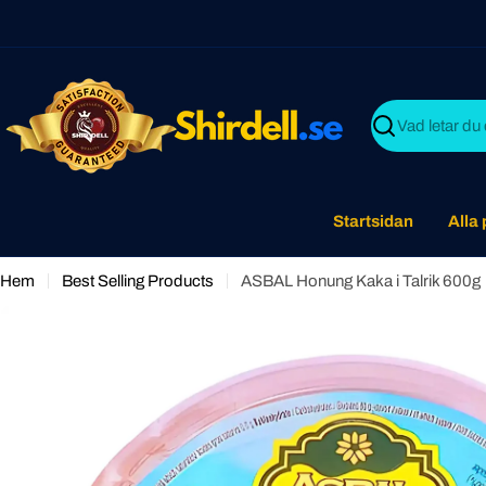
Skip
to
content
Search
Startsidan
Alla
Hem
Best Selling Products
ASBAL Honung Kaka i Talrik 600g