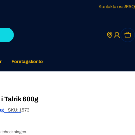
Kontakta oss!
FAQ
Car
r
Företagskonto
 Talrik 600g
ng
SKU:
1573
utcheckningen.