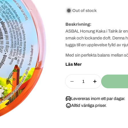
pris
pris
Out of stock
Beskrivning:
ASBAL Honung Kaka i Talrik är en
smak och lockande doft. Denna h
tugga till en upplevelse fylld av nju
Med sin perfekta balans mellan 
denna produkt en symfoni av smake
Läs Mer
harmoni av texturer och smaker so
som varar länge.
Quantity
Decrease Quantity For
Increase Quan
Det är inte bara en kaka; det är e
värld av förfinad smak och konsis
Levereras inom ett par dagar.
enastående kulinarisk upplevelse
Alltid vänliga priser.
Oavsett om det är för att skämma b
Honung Kaka i Talrik det perfekta v
tugga vara en hyllning till den u