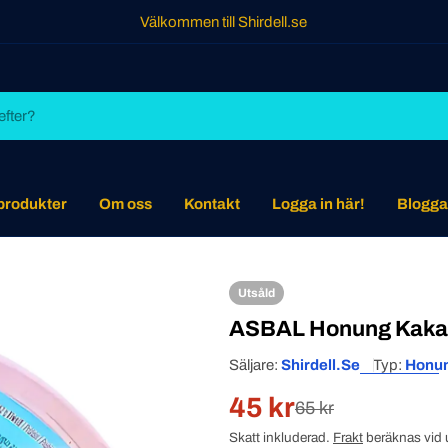
Välkommen till Shirdell.se
 produkter
Om oss
Kontakt
Logga in här!
Blogga
Utsåld
ASBAL Honung Kaka i
Säljare:
Shirdell.se
Typ:
Honu
45 kr
Rabatterat
Normal
65 kr
Skatt inkluderad.
Frakt
beräknas vid 