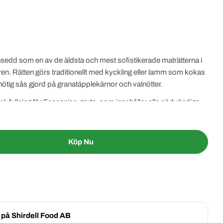
 ansedd som en av de äldsta och mest sofistikerade maträtterna i
en. Rätten görs traditionellt med kyckling eller lamm som kokas
ötig sås gjord på granatäpplekärnor och valnötter.
k fyllning för Fessenjan-gryta, som innehåller alla nödvändiga
 den perfekta Fessenjan-rätten. Denna fyllning gör det enkelt att
tillsätta egna kryddor eller riskera att göra fel. Med Kamchin 500g
krik Fessenjan-gryta varje gång.
Köp Nu
Äkta Fyllning Till Fessenjan Gryta Kamchin 500g
tity For Äkta Fyllning Till Fessenjan Gryta Kamchin
g på
Shirdell Food AB