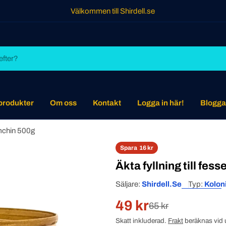
Välkommen till Shirdell.se
 produkter
Om oss
Kontakt
Logga in här!
Blogga
amchin 500g
Spara
16 kr
Äkta fyllning till fe
Säljare:
Shirdell.se
Typ:
Kolon
49 kr
Rabatterat
Normal
65 kr
Skatt inkluderad.
Frakt
beräknas vid 