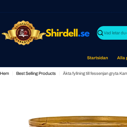
Skip
to
content
Search
Startsidan
Alla
Hem
Best Selling Products
Äkta fyllning till fessenjan gryta K