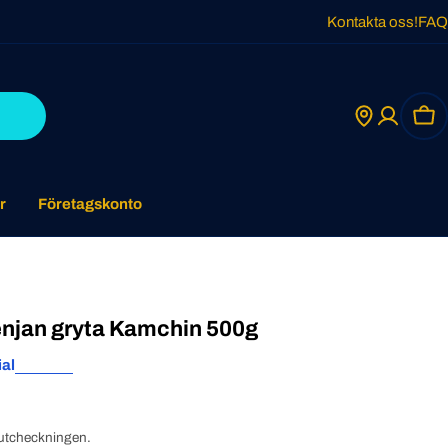
Kontakta oss!
FAQ
Car
r
Företagskonto
ssenjan gryta Kamchin 500g
ial
utcheckningen.