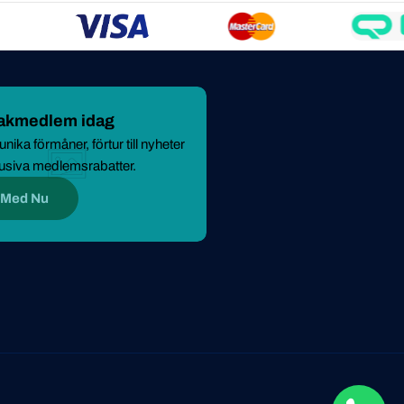
makmedlem idag
nika förmåner, förtur till nyheter
usiva medlemsrabatter.
 Med Nu