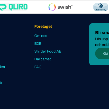
Företaget
Bli s
Om oss
Lås upp u
B2B
och exkl
Shirdell Food AB
Gå
Hållbarhet
lkor
FAQ
är