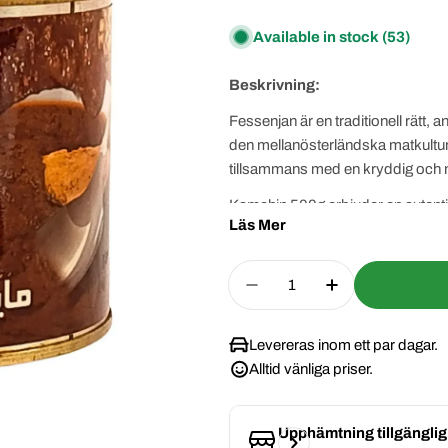
pris
pris
Available in stock
(53)
Beskrivning:
Fessenjan är en traditionell rätt,
den mellanösterländska matkultur
tillsammans med en kryddig och n
Kamchin 500g erbjuder en autentis
Läs Mer
kryddor och essenser för att skapa
tillaga Fessenjan utan att behöva 
Quantity
kan du njuta av en genuin och sma
Decrease Quantity For 
Increase Quan
Levereras inom ett par dagar.
Alltid vänliga priser.
Upphämtning tillgängli