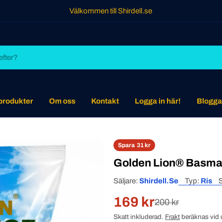
Välkommen till Shirdell.se
 produkter
Om oss
Kontakt
Logga in här!
Blogga
Spara
31 kr
Golden Lion® Basmat
Säljare:
Shirdell.se
Typ:
Ris
169 kr
Rabatterat
Normal
200 kr
Skatt inkluderad.
Frakt
beräknas vid 