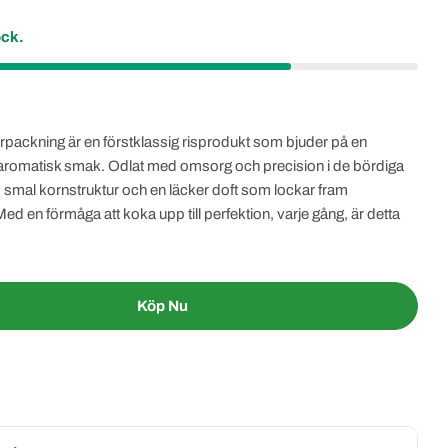
ock.
rpackning är en förstklassig risprodukt som bjuder på en
k aromatisk smak. Odlat med omsorg och precision i de bördiga
g, smal kornstruktur och en läcker doft som lockar fram
en förmåga att koka upp till perfektion, varje gång, är detta
ök för att skapa autentiska och utsökta rätter från olika
Köp Nu
 Golden Lion® Basmatiris 5kg
tity For Golden Lion® Basmatiris 5kg