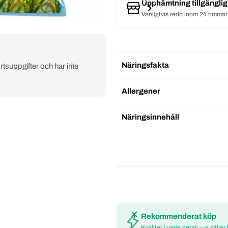
Upphämtning tillgängli
Vanligtvis redo inom 24 timmar
Näringsfakta
rtsuppgifter och har inte
Allergener
Näringsinnehåll
Rekommenderat köp
Kvalitet i varje detalj – vi säljer