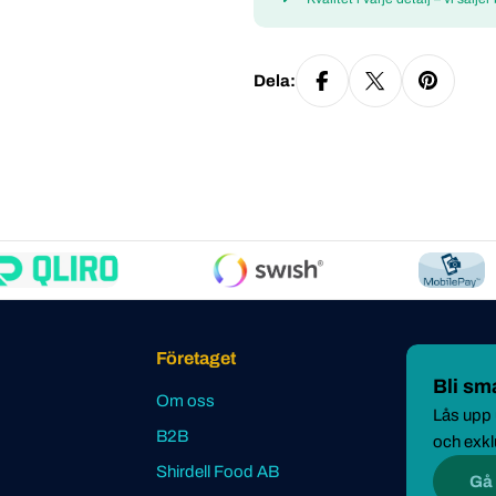
Dela:
Företaget
Bli s
Om oss
Lås upp u
B2B
och exkl
Shirdell Food AB
Gå