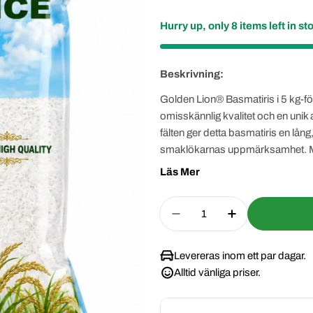
pris
pris
Hurry up, only
8
items left in st
Beskrivning:
Golden Lion® Basmatiris i 5 kg-fö
omisskännlig kvalitet och en uni
fälten ger detta basmatiris en lån
smaklökarnas uppmärksamhet. Med 
ris en oumbärlig ingrediens i ditt k
Läs Mer
kökstraditioner världen över.
Quantity
Decrease Quantity For
Increase Quan
Levereras inom ett par dagar.
Alltid vänliga priser.