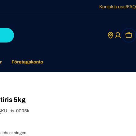
Kontakta oss!
FAQ
Car
r
Företagskonto
iris 5kg
SKU:
ris-0005k
utcheckningen.