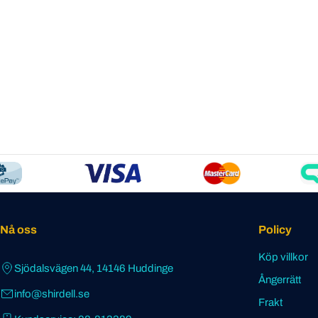
Nå oss
Policy
Köp villkor
Sjödalsvägen 44, 14146 Huddinge
Ångerrätt
info@shirdell.se
Frakt