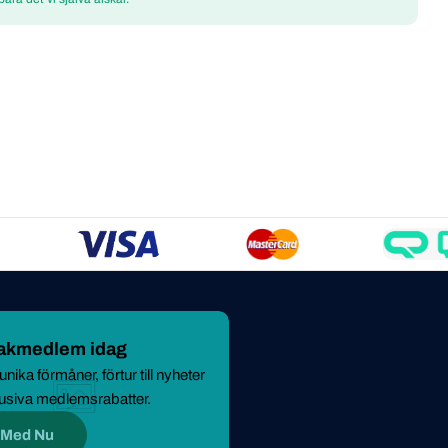
makmedlem idag
nika förmåner, förtur till nyheter
usiva medlemsrabatter.
 Med Nu