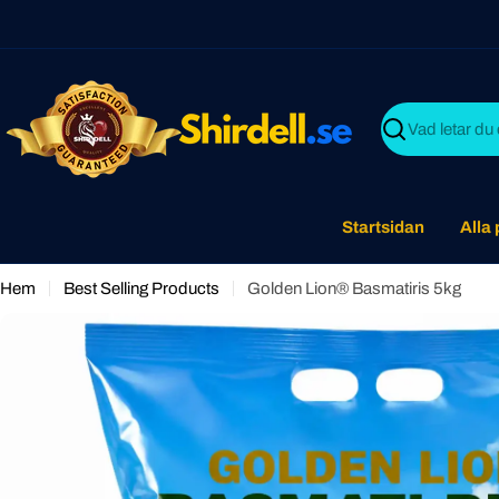
Skip
to
content
Search
Startsidan
Alla
Hem
Best Selling Products
Golden Lion® Basmatiris 5kg