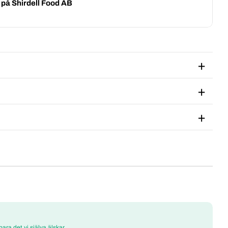
g på
Shirdell Food AB
 bara det vi själva älskar.