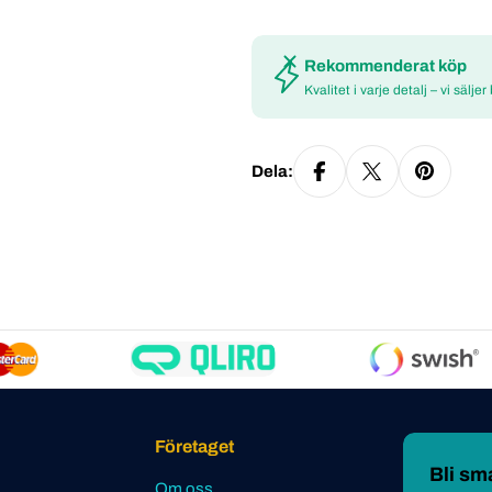
Rekommenderat köp
Kvalitet i varje detalj – vi säljer
Dela:
Företaget
Bli s
Om oss