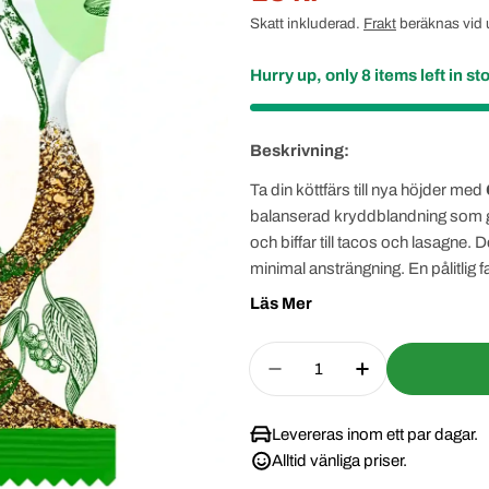
Skatt inkluderad.
Frakt
beräknas vid 
pris
pris
Hurry up, only
8
items left in st
Beskrivning:
Ta din köttfärs till nya höjder med
balanserad kryddblandning som ger 
och biffar till tacos och lasagne
minimal ansträngning. En pålitlig
helgprojekt!
Läs Mer
Quantity
Decrease Quantity For 
Increase Quan
Levereras inom ett par dagar.
Alltid vänliga priser.