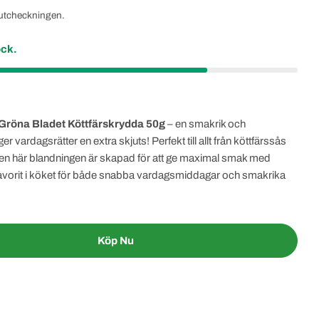
utcheckningen.
ock.
Gröna Bladet Köttfärskrydda 50g
– en smakrik och
vardagsrätter en extra skjuts! Perfekt till allt från köttfärssås
. Den här blandningen är skapad för att ge maximal smak med
 favorit i köket för både snabba vardagsmiddagar och smakrika
Köp Nu
Gröna Bladet Köttfärskrydda 50g – Smakrik Kryddblan
tity For Gröna Bladet Köttfärskrydda 50g – Smakrik K