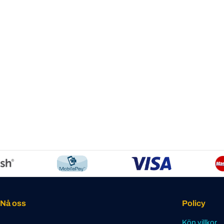
Nå oss
Policy
Köp villkor