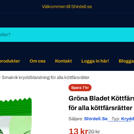
Välkommen till Shirdell.se
 produkter
Om oss
Kontakt
Logga in här!
Blogga
Smakrik kryddblandning för alla köttfärsrätter
Spara
7 kr
Gröna Bladet Köttfär
för alla köttfärsrätter
Säljare:
Shirdell.se
Typ:
Krydd
13 kr
Rabatterat
Normal
20 kr