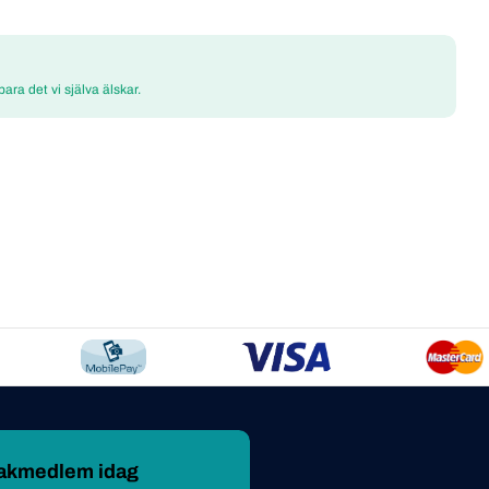
 bara det vi själva älskar.
makmedlem idag