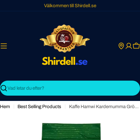
Skip
Välkommen till Shirdell.se
to
content
C
Search
Hem
Best Selling Products
Kaffe Hamwi Kardemumma Grön 180g – En smakresa från Mellanöstern i varje kopp