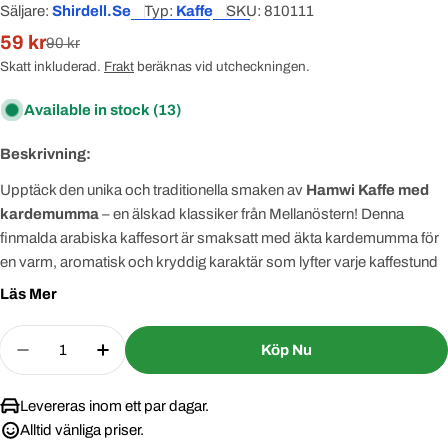
Säljare:
Shirdell.se
Typ:
Kaffe
SKU:
810111
59 kr
Rabatterat
Normal
90 kr
pris
pris
Skatt inkluderad.
Frakt
beräknas vid utcheckningen.
Available in stock
(13)
Beskrivning:
Upptäck den unika och traditionella smaken av
Hamwi Kaffe med
kardemumma
– en älskad klassiker från Mellanöstern! Denna
finmalda arabiska kaffesort är smaksatt med äkta kardemumma för
en varm, aromatisk och kryddig karaktär som lyfter varje kaffestund
till nya höjder.
Läs Mer
Perfekt att tillaga i en liten kastrull eller traditionell kaffepanna (briki),
Quantity
detta kaffe passar dig som söker en djup, rik smakupplevelse utöver
Köp Nu
Decrease Quantity For Kaffe Hamwi Kardemumma 
Increase Quantity For Kaffe Hamwi Kar
det vanliga.
Intensiv smak. Autentisk doft. En stund av äkta tradition – varje
Levereras inom ett par dagar.
gång.
Alltid vänliga priser.