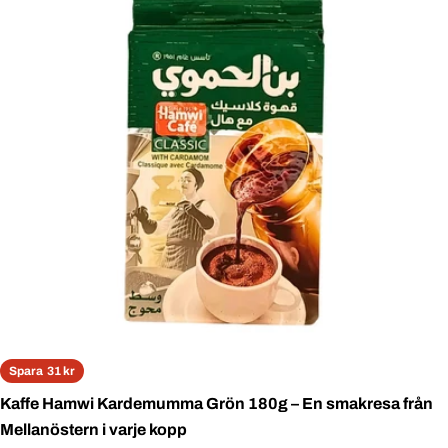
Open media 0 in modal
Spara
31 kr
Kaffe Hamwi Kardemumma Grön 180g – En smakresa från
Mellanöstern i varje kopp