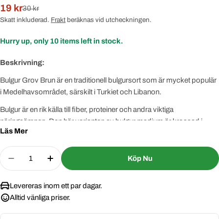
19 kr
Rabatterat
Normal
30 kr
pris
pris
Skatt inkluderad.
Frakt
beräknas vid utcheckningen.
Hurry up, only
10
items left in stock.
Beskrivning:
Bulgur Grov Brun är en traditionell bulgursort som är mycket populär
i Medelhavsområdet, särskilt i Turkiet och Libanon.
Bulgur är en rik källa till fiber, proteiner och andra viktiga
näringsämnen. Den här varianten av bulgur medium är krossad i
Läs Mer
mellanstora bitar, perfekt för matlagning av sallader, grytor, soppor
eller användning som bas för olika typer av vegetariska biffar.
Quantity
Köp Nu
Bulgur Grov kan användas i maträtter som couscous, pilaf eller i en
Decrease Quantity For Bulgur Brun Grov Sedir 80
Increase Quantity For Bulgur Brun Grov
traditionell turkisk rätt med nötkött och grönsaker som kallas 'sebzeli
bulgur pilavi'.
Levereras inom ett par dagar.
Alltid vänliga priser.
Produkterna från Sedir är kända för sin högsta standard för kvalitet
och smak. Bulgur Grov Sedir är inget undantag, den tillverkas med