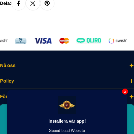
Dela:
Nå oss
Policy
x
Företaget
Bli smakmedlem idag
Installera vår app!
Lås upp unika förmåner, förtur till nyheter
och exklusiva medlemsrabatter.
Speed Load Website