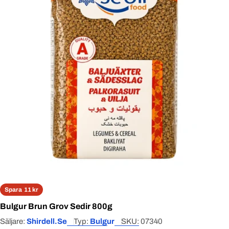
Open media 0 in modal
Spara
11 kr
Bulgur Brun Grov Sedir 800g
Säljare:
Shirdell.se
Typ:
Bulgur
SKU:
07340