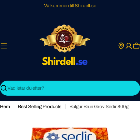
Skip
Välkommen till Shirdell.se
to
content
C
Search
Hem
Best Selling Products
Bulgur Brun Grov Sedir 800g