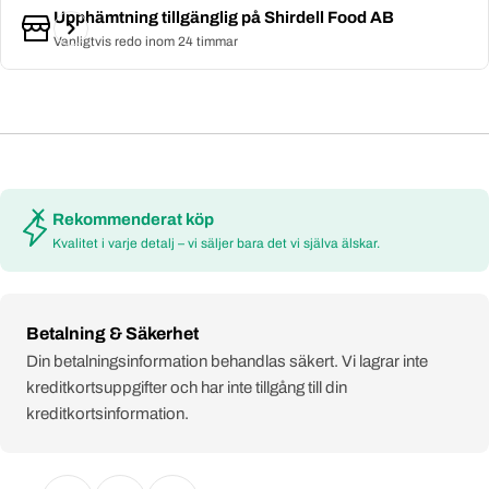
noggrannhet och ingen konserveringsmedel. Detta är en näringsrik
Upphämtning tillgänglig på
Shirdell Food AB
Vanligtvis redo inom 24 timmar
produkt som passar för olika typer av matlagning, den är lätt att
förbereda och kan tillagas på kort tid.
Rekommenderat köp
Kvalitet i varje detalj – vi säljer bara det vi själva älskar.
Payment
Betalning & Säkerhet
methods
Din betalningsinformation behandlas säkert. Vi lagrar inte
kreditkortsuppgifter och har inte tillgång till din
kreditkortsinformation.