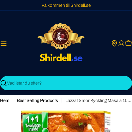
Skip
Välkommen till Shirdell.se
to
content
C
Search
Hem
Best Selling Products
Lazzat Smör Kyckling Masala 100g