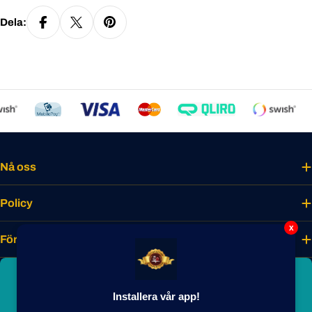
Dela:
Nå oss
Policy
x
Företaget
Bli smakmedlem idag
Installera vår app!
Lås upp unika förmåner, förtur till nyheter