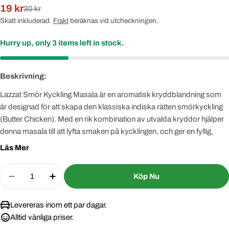
19 kr
Rabatterat
Normal
30 kr
pris
pris
Skatt inkluderad.
Frakt
beräknas vid utcheckningen.
Hurry up, only
3
items left in stock.
Beskrivning:
Lazzat Smör Kyckling Masala är en aromatisk kryddblandning som
är designad för att skapa den klassiska indiska rätten smörkyckling
(Butter Chicken). Med en rik kombination av utvalda kryddor hjälper
denna masala till att lyfta smaken på kycklingen, och ger en fyllig,
krämig sås med en mild men fyllig kryddighet. Enkel att använda –
Läs Mer
tillsätt bara till kyckling och tomatbaserad sås för att få en autentisk
smakupplevelse. Perfekt för de som vill laga en välsmakande indisk
Quantity
Köp Nu
smörkyckling hemma. Förpackningen på 100g är tillräckligt för flera
Decrease Quantity For Lazzat Smör Kyckling Mas
Increase Quantity For Lazzat Smör Kyck
portioner.
Levereras inom ett par dagar.
Alltid vänliga priser.