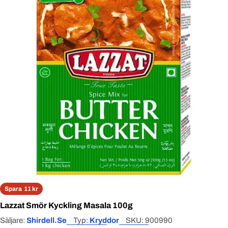
Open media 0 in modal
Spara
11 kr
Lazzat Smör Kyckling Masala 100g
Säljare:
Shirdell.se
Typ:
Kryddor
SKU:
900990