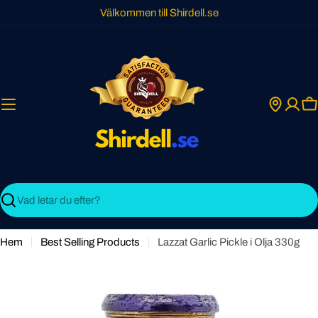
Skip
Välkommen till Shirdell.se
to
content
C
Search
Hem
Best Selling Products
Lazzat Garlic Pickle i Olja 330g