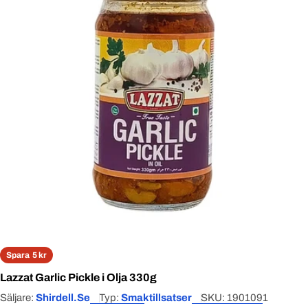
Open media 0 in modal
Spara
5 kr
Lazzat Garlic Pickle i Olja 330g
Säljare:
Shirdell.se
Typ:
Smaktillsatser
SKU:
1901091