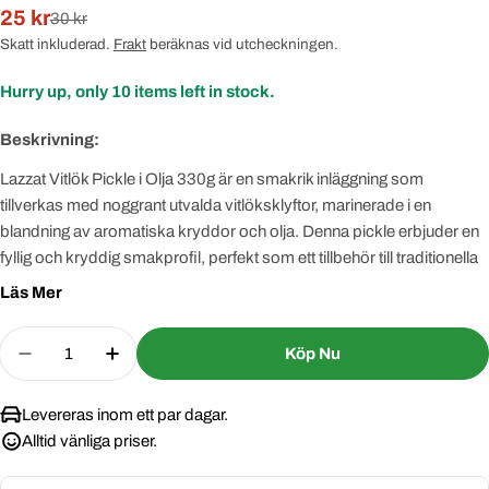
25 kr
Rabatterat
Normal
30 kr
pris
pris
Skatt inkluderad.
Frakt
beräknas vid utcheckningen.
Hurry up, only
10
items left in stock.
Beskrivning:
Lazzat Vitlök Pickle i Olja 330g är en smakrik inläggning som
tillverkas med noggrant utvalda vitlöksklyftor, marinerade i en
blandning av aromatiska kryddor och olja. Denna pickle erbjuder en
fyllig och kryddig smakprofil, perfekt som ett tillbehör till traditionella
rätter eller som en smakförhöjare till dina favoritmåltider. Med en rik
Läs Mer
konsistens och intensiv smak ger den en autentisk indisk
matupplevelse som lyfter varje måltid.
Quantity
Köp Nu
Decrease Quantity For Lazzat Garlic Pickle I Olja 
Increase Quantity For Lazzat Garlic Pickl
Levereras inom ett par dagar.
Alltid vänliga priser.