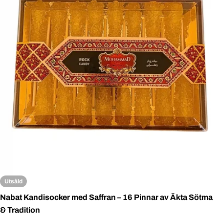
Open media 0 in modal
Utsåld
Nabat Kandisocker med Saffran – 16 Pinnar av Äkta Sötma
& Tradition