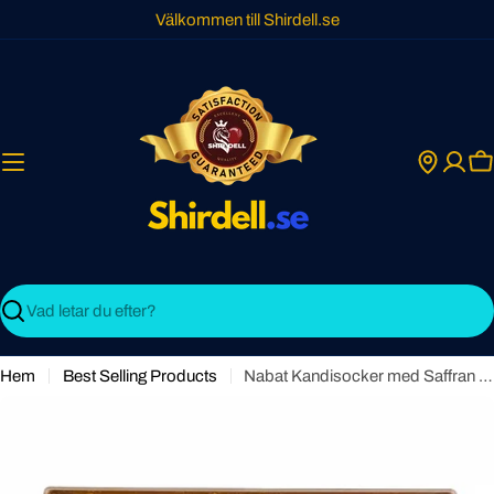
Skip
Välkommen till Shirdell.se
to
content
C
Search
Hem
Best Selling Products
Nabat Kandisocker med Saffran – 16 Pinnar av Äkta Sötma & Tradition