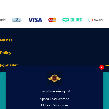
Nå oss
Policy
Företaget
x
Bli smakmedlem idag
Lås upp unika förmåner, förtur till nyheter
Installera vår app!
och exklusiva medlemsrabatter.
Speed Load Website
Gå Med Nu
Mobile Responsive