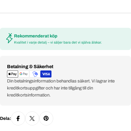
smakupplevelse med rötter i tusenårig kultur
.
Rekommenderat köp
Kvalitet i varje detalj – vi säljer bara det vi själva älskar.
Payment
Betalning & Säkerhet
methods
Din betalningsinformation behandlas säkert. Vi lagrar inte
kreditkortsuppgifter och har inte tillgång till din
kreditkortsinformation.
Dela: