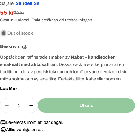
Säljare:
Shirdell.se
55 kr
Rabatterat
Normal
70 kr
pris
pris
Skatt inkluderad.
Frakt
beräknas vid utcheckningen.
Out of stock
Beskrivning:
Upptäck den raffinerade smaken av
Nabat – kandisocker
smaksatt med äkta saffran
. Dessa vackra sockerpinnar är en
traditionell del av persisk tekultur och förhöjer varje dryck med sin
milda sötma och gyllene färg. Perfekta till te, kaffe eller som en
elegant present.
Läs Mer
🌿
Tillverkad i mellanöstern – enligt klassisk persisk tradition
Quantity
🍯
Smaksatt med äkta saffran för rik doft och smak
Utsåld
Decrease Quantity For Nabat Kandisocker Med Saf
Increase Quantity For Nabat Kandisocke
☕
Lyfter varje kopp te med smak, färg och elegans
📦
16 hygieniskt förpackade pinnar – vackra att servera
Levereras inom ett par dagar.
Med
Alltid vänliga priser.
Nabat med saffran
får du inte bara sötma – du får
en