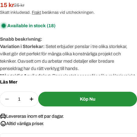
15 kr
Rabatterat
Normal
25 kr
pris
pris
Skatt inkluderad.
Frakt
beräknas vid utcheckningen.
Available in stock
(18)
Snabb beskrivning:
Variation i Storlekar:
Setet erbjuder penslar i tre olika storlekar,
vilket gör det perfekt för många olika konstnärliga projekt och
tekniker. Oavsett om du arbetar med detaljer eller bredare
penseldrag har du rätt verktyg till hands.
Mångsidig Användning:
Penselsetet passar för olika måleriprojekt,
Läs Mer
inklusive akryl- och vattenfärgsmålning. De tre olika storlekarna ger
dig flexibilitet att skapa olika effekter och detaljer i dina konstverk.
Quantity
Högkvalitativa Borsthår:
Penselns borsthår är tillverkade av
Köp Nu
Decrease Quantity For Penselset I 3 Storlekar 2,5
Increase Quantity For Penselset I 3 Stor
högkvalitativt material, vilket ger en mjuk och jämn applicering av färg.
De är lätta att rengöra och bibehåller sin form över tiden.
Levereras inom ett par dagar.
Alltid vänliga priser.
Detaljerad beskrivning: