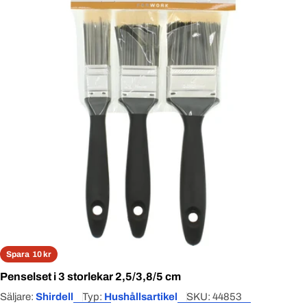
Open media 0 in modal
Spara
10 kr
Penselset i 3 storlekar 2,5/3,8/5 cm
Säljare:
Shirdell
Typ:
Hushållsartikel
SKU:
44853