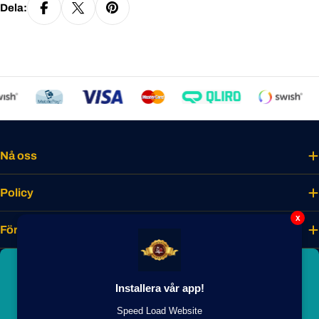
Dela:
Nå oss
Policy
x
Företaget
Bli smakmedlem idag
Installera vår app!
Lås upp unika förmåner, förtur till nyheter
och exklusiva medlemsrabatter.
Speed Load Website