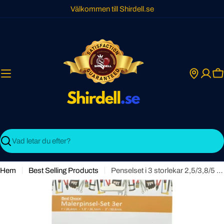
Skip
Välkommen till Shirdell.se
to
content
C
Search
Hem
Best Selling Products
Penselset i 3 storlekar 2,5/3,8/5 cm