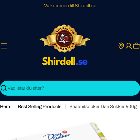
Skip
Välkommen till Shirdell.se
to
content
C
Search
Hem
Best Selling Products
Snabbitsocker Dan Sukker 500g