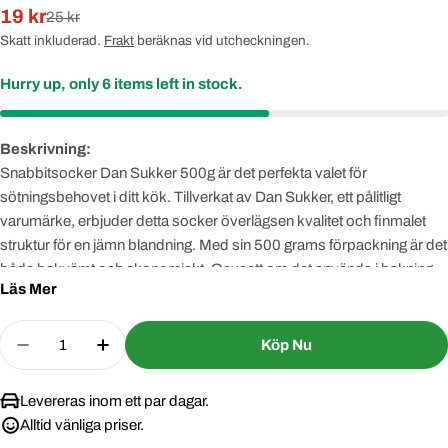
19 kr
Rabatterat
Normal
25 kr
pris
pris
Skatt inkluderad.
Frakt
beräknas vid utcheckningen.
Hurry up, only
6
items left in stock.
Beskrivning:
Snabbitsocker Dan Sukker 500g är det perfekta valet för
sötningsbehovet i ditt kök. Tillverkat av Dan Sukker, ett pålitligt
varumärke, erbjuder detta socker överlägsen kvalitet och finmalet
struktur för en jämn blandning. Med sin 500 grams förpackning är det
både bekvämt och ekonomiskt. Oavsett om det används i bakning,
Läs Mer
drycker eller matlagning, ger Snabbitsocker Dan Sukker en pålitlig
och jämn sötma till alla dina kreationer. Hållbart och smidigt - en
Quantity
oumbärlig ingrediens för ditt kök.
Köp Nu
Decrease Quantity For Snabbitsocker Dan Sukker
Increase Quantity For Snabbitsocker Da
Levereras inom ett par dagar.
Alltid vänliga priser.