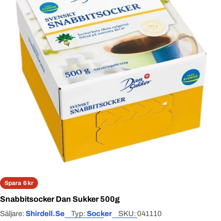
Open media 0 in modal
Spara
6 kr
Snabbitsocker Dan Sukker 500g
Säljare:
Shirdell.se
Typ:
Socker
SKU:
041110