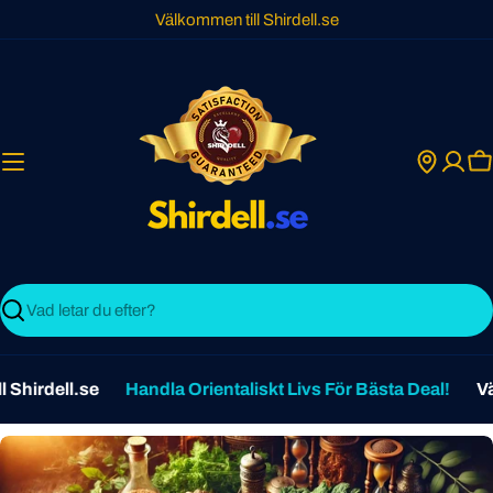
Skip
Välkommen till Shirdell.se
to
content
C
Search
Shirdell.se
Handla Orientaliskt Livs För Bästa Deal!
Väl
أ
خ