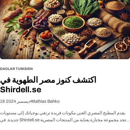
ب
ا
ر
DADLAR TUNISIEN
اكتشف كنوز مصر الطهوية في
Shirdell.se
Mathias Bahko
18 ديسمبر 2024
يقدم المطبخ المصري الغني مكونات فريدة ترتقي بوجباتك إلى مستويات
جديدة. في Shirdell.se ستجد مجموعة مختارة بعناية من المنتجات المصرية
عالية الجودة المناسبة لكل من المطبخ اليومي ووجبات الاحتفالات. فيما