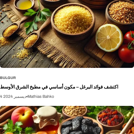
الأوسط. قم بزيارة Shirdell.se اليوم! 🎥 اكتشف كنوز الطهي المصرية
على يوتيوب! هل تريد معرفة المزيد حول كيفية استخدام المكونات المصرية
لإعداد أطباق أصيلة؟ شاهد أحدث فيديوهاتنا التي نقدم فيها بعض منتجاتنا
الأكثر شعبية، بما في ذلك الفاصوليا البيضاء، التمور، وأوراق الملوخية. 👈
شاهد الفيديو هنا: نكهات مصر – Shirdell.se ودع نفسك تستلهم لاستكشاف
عالم الشرق الأوسط الغني بالنكهات!
BULGUR
اكتشف فوائد البرغل – مكون أساسي في مطبخ الشرق الأوسط
Mathias Bahko
4 ديسمبر 2024