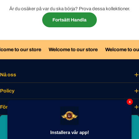
Är du osäker på var du ska börja? Prova dessa kollektioner.
Fortsätt Handla
come to our store
Welcome to our store
Welcome to our
Nå oss
Policy
x
Företaget
Bli smakmedlem idag
Installera vår app!
Lås upp unika förmåner, förtur till nyheter