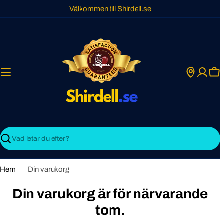
Skip
Välkommen till Shirdell.se
to
content
C
Search
Hem
Din varukorg
Din varukorg är för närvarande
tom.