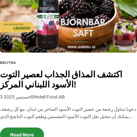
ب
ا
ر
BEUTNA
اكتشف المذاق الجذاب لعصير التوت
الأسود اللبناني المركز!
Shirdell Food AB
3 سبتمبر 2023
دعونا نتناول رشفة من عصير التوت الأسود الساحر من لبنان. مع كل رشفة،
يمكنك أن تتخيل تفل التوت الأسود المشمس وطعم التوت الناضج الذي
يتراقص على لسانك. اكتشف هذا الرحيق اللذيذ والمغذي الذي يأخذ براعم
التذوق لديك في رحلة إلى نكهات وتقاليد البحر الأبيض المتوسط. تجرأ على
Read More