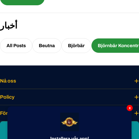
استكشاف العالم الغريب لعصير التوت الأسود اللبناني المركز ودع مذاقه
الجذاب يصبح تجربتك المفضلة الجديدة.
أخبار
All Posts
Beutna
Björbär
Björnbär Koncentr
Nå oss
Policy
x
Företaget
Bli smakmedlem idag
Installera vår app!